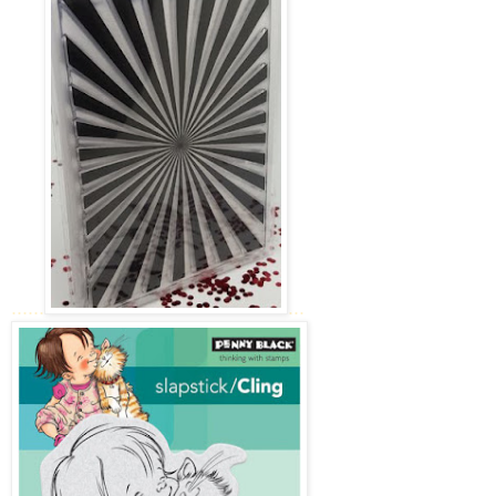
......
...