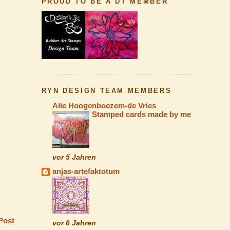
PROUD TO BE A DT MEMBER
RYN DESIGN TEAM MEMBERS
Alie Hoogenboezem-de Vries
Stamped cards made by me
vor 5 Jahren
anjas-artefaktotum
Post
vor 6 Jahren